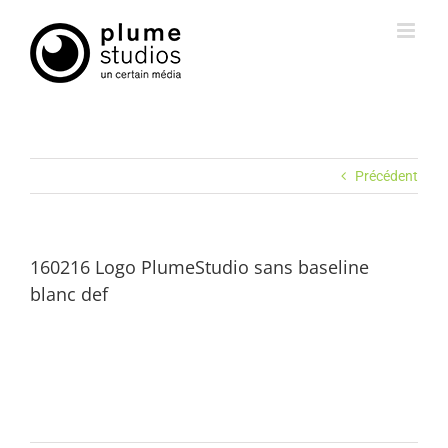
Passer
au
contenu
Précédent
160216 Logo PlumeStudio sans baseline
blanc def