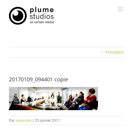
Passer
au
contenu
Précédent
20170109_094401 copie
Par
alexandre
|
25 janvier 2017