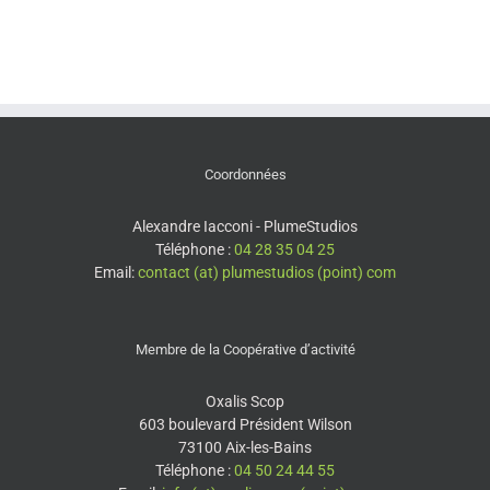
Coordonnées
Alexandre Iacconi - PlumeStudios
Téléphone :
04 28 35 04 25
Email:
contact (at) plumestudios (point) com
Membre de la Coopérative d’activité
Oxalis Scop
603 boulevard Président Wilson
73100 Aix-les-Bains
Téléphone :
04 50 24 44 55