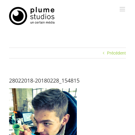
Passer
au
contenu
Précédent
28022018-20180228_154815