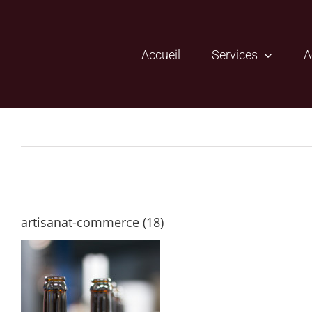
Passer
au
contenu
Accueil
Services
A
artisanat-commerce (18)