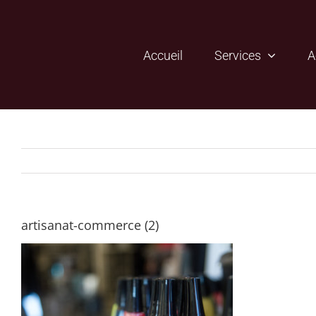
Passer
au
contenu
Accueil
Services
A
artisanat-commerce (2)