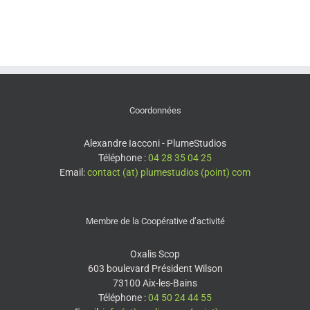
Coordonnées
Alexandre Iacconi - PlumeStudios
Téléphone :
04 28 35 04 25
Email:
contact (at) plumestudios (point) com
Membre de la Coopérative d’activité
Oxalis Scop
603 boulevard Président Wilson
73100 Aix-les-Bains
Téléphone :
04 50 24 44 55