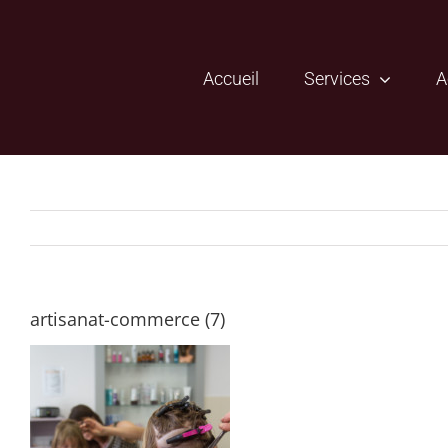
Passer
au
contenu
Accueil
Services
A
artisanat-commerce (7)