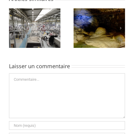
Les chauves-souris
« Ça bouge aux
des Balcons du
Balcons » Web série de
Dauphiné
projets
Laisser un commentaire
Commentaire