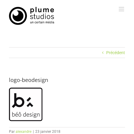
Passer
au
contenu
Précédent
logo-beodesign
Par
alexandre
|
23 janvier 2018