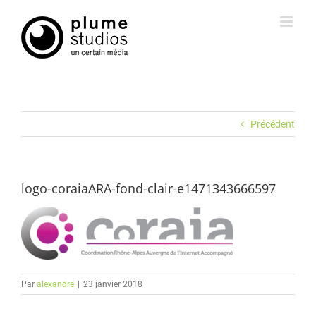
Passer
au
contenu
Précédent
logo-coraiaARA-fond-clair-e1471343666597
Par
alexandre
|
23 janvier 2018