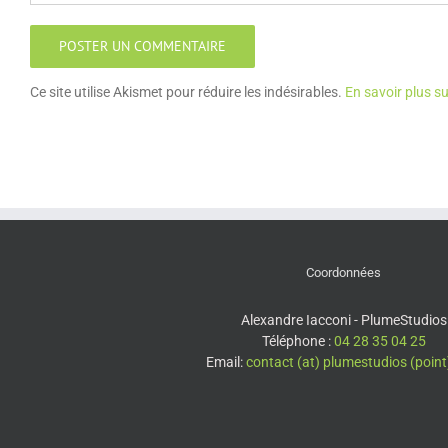
Ce site utilise Akismet pour réduire les indésirables.
En savoir plus s
Coordonnées
Alexandre Iacconi - PlumeStudios
Téléphone :
04 28 35 04 25
Email:
contact (at) plumestudios (poin