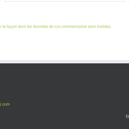
ur la façon dont les données de vos commentaires sont traitées
.
t) com
E