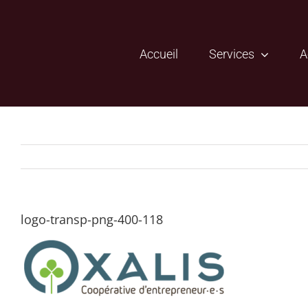
Passer
au
contenu
Accueil
Services
A
logo-transp-png-400-118