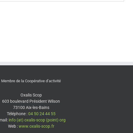
Membre de la Coopérative d’activité
Oxalis Scop
603 boulevard Président Wilson
73100 Aix-les-Bains
Téléphone :
04 50 24 44 55
mail:
info (at) oxalis-scop (point) org
Web :
www.oxalis-scop.fr