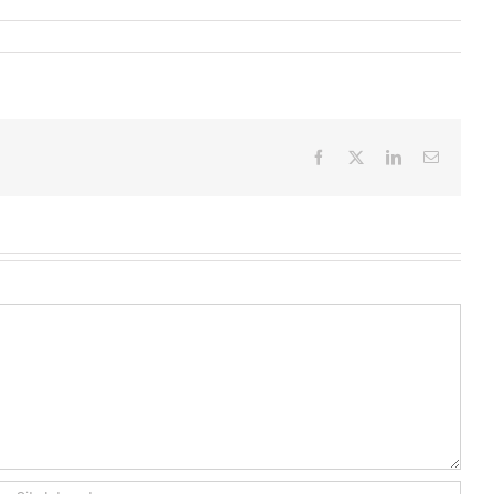
Facebook
X
LinkedIn
Email