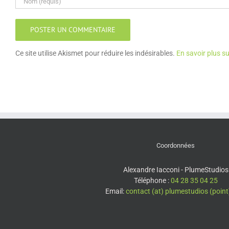
Ce site utilise Akismet pour réduire les indésirables.
En savoir plus s
Coordonnées
Alexandre Iacconi - PlumeStudios
Téléphone :
04 28 35 04 25
Email:
contact (at) plumestudios (poin