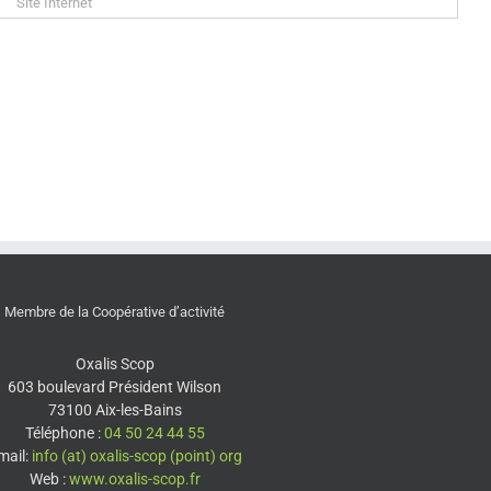
Membre de la Coopérative d’activité
Oxalis Scop
603 boulevard Président Wilson
73100 Aix-les-Bains
Téléphone :
04 50 24 44 55
mail:
info (at) oxalis-scop (point) org
Web :
www.oxalis-scop.fr