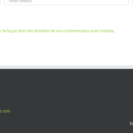
ur la façon dont les données de vos commentaires sont traitées
.
t) com
E