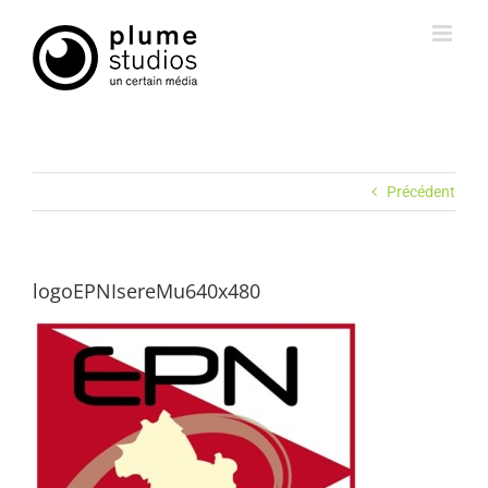
Passer
au
contenu
Précédent
logoEPNIsereMu640x480