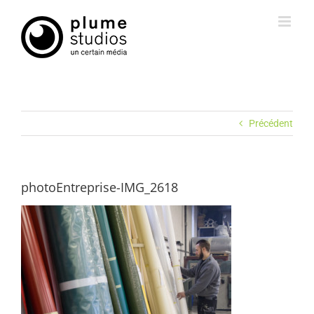
Passer
au
contenu
Précédent
photoEntreprise-IMG_2618