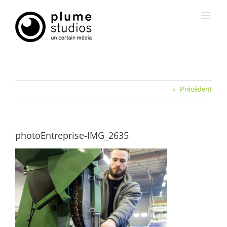
Passer
au
contenu
Précédent
photoEntreprise-IMG_2635