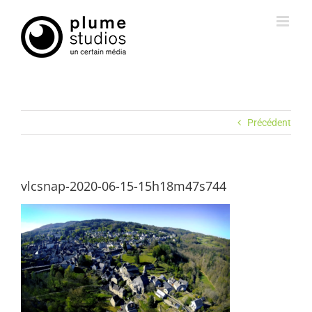
Passer
au
contenu
Précédent
vlcsnap-2020-06-15-15h18m47s744