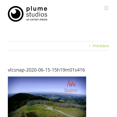
Passer
au
contenu
Précédent
vlcsnap-2020-06-15-15h19m01s416