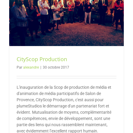
CityScop Production
Par
alexandre
|
30 octobre 2017
L'inauguration de la Scop de production de média et
d'animation de média participatifs de Salon de
Provence, CityScop Production, c'est aussi pour
plumeStudios le démarrage d'un partenariat fort et
évident. Mutualisation de moyens, complémentarité
de compétences, envie de développement, sont une
partie des liens qui nous rassemblent maintenant,
avec évidemment l’excellent rapport humain.