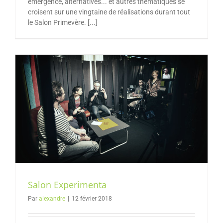
émergence, alternatives... et autres thématiques se
croisent sur une vingtaine de réalisations durant tout
le Salon Primevère. [...]
Salon Experimenta
Par
alexandre
|
12 février 2018