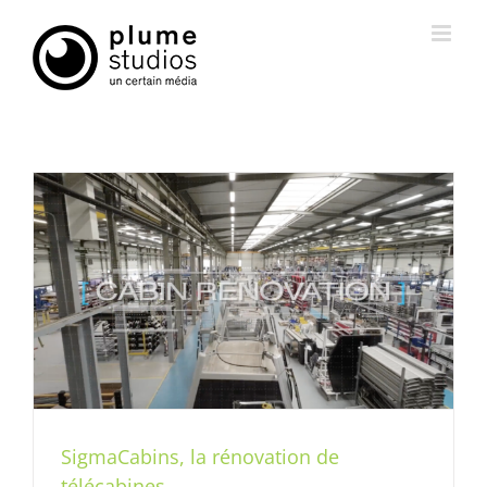
Passer
au
contenu
SigmaCabins, la rénovation de
télécabines