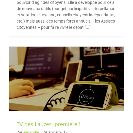
pouvoir d’agir des citoyens. Elle a développé pour cela
de nouveaux outils (budget participatifs, interpellation
et votation citoyenne, conseils citoyens indépendants,
etc.) mais aussi des temps forts annuels – les Assises
citoyennes – pour faire vivre le débat [...]
TV des Lauzes, première !
Par
alexandre
|
29 janvier 2017